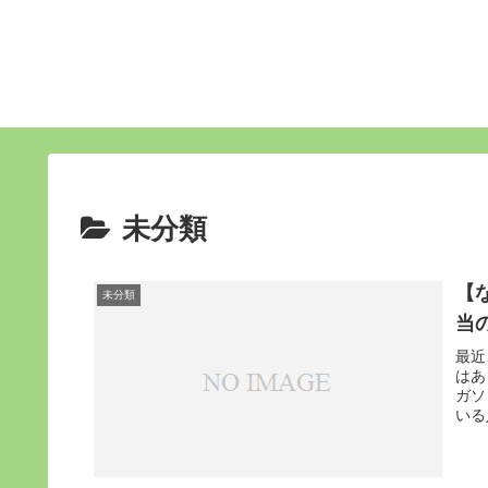
未分類
【
未分類
当
最近
はあ
ガソ
いる