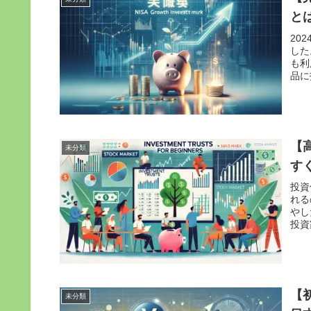
と
20
した
も
品に
【
未分類
す
投資
れ
やし
投資
【
未分類