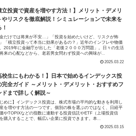
積立投資で資産を増やす方法！】メリット・デメリ
トやリスクを徹底解説！シミュレーションで未来を
る！
金だけでは将来が不安…」「投資を始めたいけど、リスクが怖
」「積立投資って本当に効果があるの？」近年のインフレや物価
、2019年に金融庁が出した「老後２０００万問題」。日々の生活
将来の心配などから、老若男女問わず投資への興味が...
2025.03.22
高校生にもわかる！】日本で始めるインデックス投
の完全ガイド ～メリット・デメリット・おすすめフ
ンドまで詳しく解説～
じめに】インデックス投資は、株式市場の平均的な動きを利用し
産を増やす方法の一つです。個別の株を選ぶのではなく、日経平
価やTOPIXなどの指数に連動する投資信託やETF（上場投資信
を購入することで、幅広い企業に投資できます。本...
2025.03.15