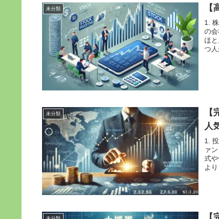
【
未分類
1.
の会
ほと
つ人
【
未分類
人
1.
ァン
式や
より
【
未分類