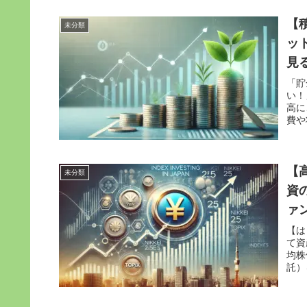
【
未分類
ッ
見
「貯
い！
高に
費や
【
未分類
資
ァ
【は
て資
均株
託）